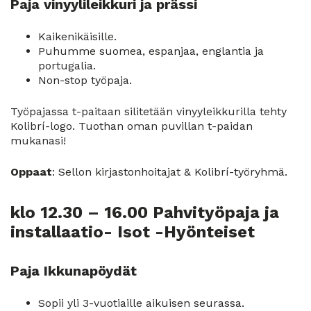
Paja vinyylileikkuri ja prässi
Kaikenikäisille.
Puhumme suomea, espanjaa, englantia ja
portugalia.
Non-stop työpaja.
Työpajassa t-paitaan silitetään vinyyleikkurilla tehty
Kolibrí-logo. Tuothan oman puvillan t-paidan
mukanasi!
Oppaat
: Sellon kirjastonhoitajat & Kolibrí-työryhmä.
klo 12.30 – 16.00 Pahvityöpaja ja
installaatio- Isot -Hyönteiset
Paja Ikkunapöydät
Sopii yli 3-vuotiaille aikuisen seurassa.