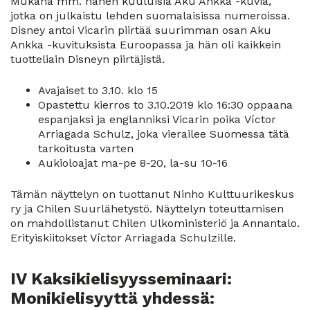
Mukana mm. hänen kuuluisia Aku Ankka -kuvia,
jotka on julkaistu lehden suomalaisissa numeroissa.
Disney antoi Vicarin piirtää suurimman osan Aku
Ankka -kuvituksista Euroopassa ja hän oli kaikkein
tuotteliain Disneyn piirtäjistä.
Avajaiset to 3.10. klo 15
Opastettu kierros to 3.10.2019 klo 16:30 oppaana
espanjaksi ja englanniksi Vicarin poika Víctor
Arriagada Schulz, joka vierailee Suomessa tätä
tarkoitusta varten
Aukioloajat ma-pe 8-20, la-su 10-16
Tämän näyttelyn on tuottanut Ninho Kulttuurikeskus
ry ja Chilen Suurlähetystö. Näyttelyn toteuttamisen
on mahdollistanut Chilen Ulkoministeriö ja Annantalo.
Erityiskiitokset Víctor Arriagada Schulzille.
IV Kaksikielisyysseminaari:
Monikielisyyttä yhdessä: