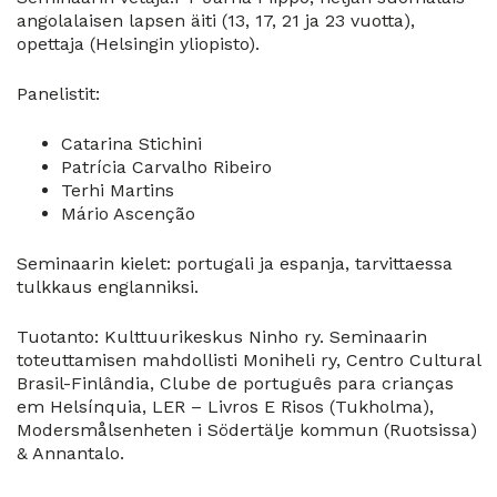
angolalaisen lapsen äiti (13, 17, 21 ja 23 vuotta),
opettaja (Helsingin yliopisto).
Panelistit:
Catarina Stichini
Patrícia Carvalho Ribeiro
Terhi Martins
Mário Ascenção
Seminaarin kielet: portugali ja espanja, tarvittaessa
tulkkaus englanniksi.
Tuotanto: Kulttuurikeskus Ninho ry. Seminaarin
toteuttamisen mahdollisti Moniheli ry, Centro Cultural
Brasil-Finlândia, Clube de português para crianças
em Helsínquia, LER – Livros E Risos (Tukholma),
Modersmålsenheten i Södertälje kommun (Ruotsissa)
& Annantalo.