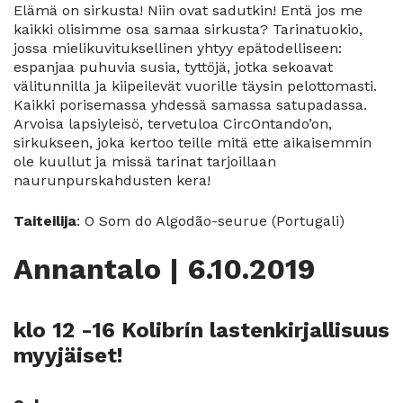
Elämä on sirkusta! Niin ovat sadutkin! Entä jos me
kaikki olisimme osa samaa sirkusta? Tarinatuokio,
jossa mielikuvituksellinen yhtyy epätodelliseen:
espanjaa puhuvia susia, tyttöjä, jotka sekoavat
välitunnilla ja kiipeilevät vuorille täysin pelottomasti.
Kaikki porisemassa yhdessä samassa satupadassa.
Arvoisa lapsiyleisö, tervetuloa CircOntando’on,
sirkukseen, joka kertoo teille mitä ette aikaisemmin
ole kuullut ja missä tarinat tarjoillaan
naurunpurskahdusten kera!
Taiteilija
: O Som do Algodão-seurue (Portugali)
Annantalo | 6.10.2019
klo 12 -16 Kolibrín lastenkirjallisuus
myyjäiset!