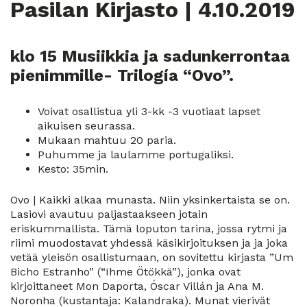
Pasilan Kirjasto | 4.10.2019
klo 15 Musiikkia ja sadunkerrontaa
pienimmille- Trilogía “Ovo”.
Voivat osallistua yli 3-kk -3 vuotiaat lapset
aikuisen seurassa.
Mukaan mahtuu 20 paria.
Puhumme ja laulamme portugaliksi.
Kesto: 35min.
Ovo | Kaikki alkaa munasta. Niin yksinkertaista se on.
Lasiovi avautuu paljastaakseen jotain
eriskummallista. Tämä loputon tarina, jossa rytmi ja
riimi muodostavat yhdessä käsikirjoituksen ja ja joka
vetää yleisön osallistumaan, on sovitettu kirjasta ”Um
Bicho Estranho” (“Ihme Ötökkä”), jonka ovat
kirjoittaneet Mon Daporta, Óscar Villán ja Ana M.
Noronha (kustantaja: Kalandraka). Munat vierivät