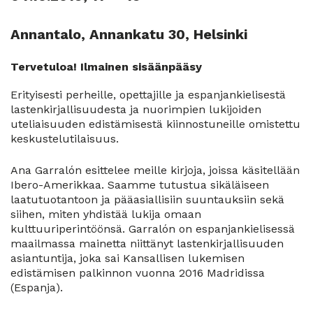
Annantalo, Annankatu 30, Helsinki
Tervetuloa! Ilmainen sisäänpääsy
Erityisesti perheille, opettajille ja espanjankielisestä
lastenkirjallisuudesta ja nuorimpien lukijoiden
uteliaisuuden edistämisestä kiinnostuneille omistettu
keskustelutilaisuus.
Ana Garralón esittelee meille kirjoja, joissa käsitellään
Ibero-Amerikkaa. Saamme tutustua sikäläiseen
laatutuotantoon ja pääasiallisiin suuntauksiin sekä
siihen, miten yhdistää lukija omaan
kulttuuriperintöönsä. Garralón on espanjankielisessä
maailmassa mainetta niittänyt lastenkirjallisuuden
asiantuntija, joka sai Kansallisen lukemisen
edistämisen palkinnon vuonna 2016 Madridissa
(Espanja).