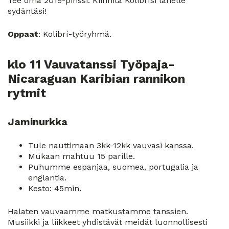
Tee oma 2019-pinssi. Kiinnitä Kolibrísi lähelle
sydäntäsi!
Oppaat
: Kolibrí-työryhmä.
klo 11 Vauvatanssi Työpaja-
Nicaraguan Karibian rannikon
rytmit
Jaminurkka
Tule nauttimaan 3kk-12kk vauvasi kanssa.
Mukaan mahtuu 15 parille.
Puhumme espanjaa, suomea, portugalia ja
englantia.
Kesto: 45min.
Halaten vauvaamme matkustamme tanssien.
Musiikki ja liikkeet yhdistävät meidät luonnollisesti