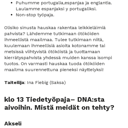
Puhumme portugalia,espanjaa ja englantia.
Laulamme espanjaksi y portugaliksi.
Non-stop työpaja.
Olisiko sinusta hauskaa rakentaa leikkieläimiä
pahvista? Lähdemme tutkimaan ötököiden
ihmeellistä maailmaa. Tulee tutkimaan niitä,
kuulemaan ihmeellisiä asioita kotonamme tai
metsissä viihtyvistä ötököistä ja tuottamaan
kierrätyspahvista yhdessä muiden kanssa isompi
tuotos. On varmasti hauskaa tuoda ötököiden
maailma suurennettuna pieneksi näyttelyksi!
Taiteilija
: Ina Fiebig (Saksa)
klo 13 Tiedetyöpaja– DNA:sta
aivoihin. Mistä meidät on tehty?
Akseli