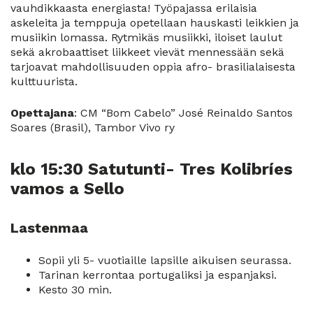
vauhdikkaasta energiasta! Työpajassa erilaisia
askeleita ja temppuja opetellaan hauskasti leikkien ja
musiikin lomassa. Rytmikäs musiikki, iloiset laulut
sekä akrobaattiset liikkeet vievät mennessään sekä
tarjoavat mahdollisuuden oppia afro- brasilialaisesta
kulttuurista.
Opettajana
: CM “Bom Cabelo” José Reinaldo Santos
Soares (Brasil), Tambor Vivo ry
klo 15:30 Satutunti- Tres Kolibríes
vamos a Sello
Lastenmaa
Sopii yli 5- vuotiaille lapsille aikuisen seurassa.
Tarinan kerrontaa portugaliksi ja espanjaksi.
Kesto 30 min.