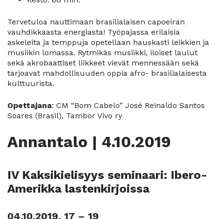
Tervetuloa nauttimaan brasilialaisen capoeiran
vauhdikkaasta energiasta! Työpajassa erilaisia
askeleita ja temppuja opetellaan hauskasti leikkien ja
musiikin lomassa. Rytmikäs musiikki, iloiset laulut
sekä akrobaattiset liikkeet vievät mennessään sekä
tarjoavat mahdollisuuden oppia afro- brasilialaisesta
kulttuurista.
Opettajana
: CM “Bom Cabelo” José Reinaldo Santos
Soares (Brasil), Tambor Vivo ry
Annantalo | 4.10.2019
IV Kaksikielisyys seminaari: Ibero-
Amerikka lastenkirjoissa
04.10.2019, 17 – 19