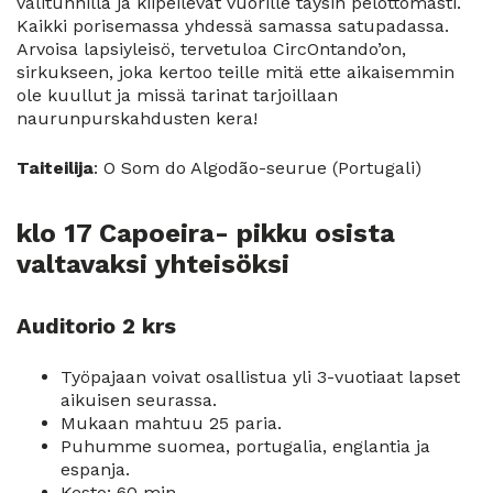
välitunnilla ja kiipeilevät vuorille täysin pelottomasti.
Kaikki porisemassa yhdessä samassa satupadassa.
Arvoisa lapsiyleisö, tervetuloa CircOntando’on,
sirkukseen, joka kertoo teille mitä ette aikaisemmin
ole kuullut ja missä tarinat tarjoillaan
naurunpurskahdusten kera!
Taiteilija
: O Som do Algodão-seurue (Portugali)
klo 17 Capoeira- pikku osista
valtavaksi yhteisöksi
Auditorio 2 krs
Työpajaan voivat osallistua yli 3-vuotiaat lapset
aikuisen seurassa.
Mukaan mahtuu 25 paria.
Puhumme suomea, portugalia, englantia ja
espanja.
Kesto: 60 min.