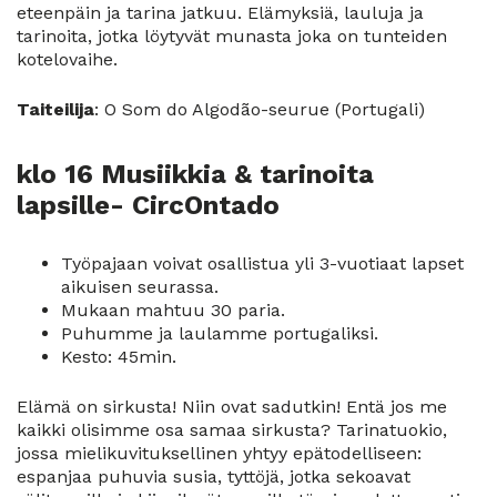
eteenpäin ja tarina jatkuu. Elämyksiä, lauluja ja
tarinoita, jotka löytyvät munasta joka on tunteiden
kotelovaihe.
Taiteilija
: O Som do Algodão-seurue (Portugali)
klo 16 Musiikkia & tarinoita
lapsille- CircOntado
Työpajaan voivat osallistua yli 3-vuotiaat lapset
aikuisen seurassa.
Mukaan mahtuu 30 paria.
Puhumme ja laulamme portugaliksi.
Kesto: 45min.
Elämä on sirkusta! Niin ovat sadutkin! Entä jos me
kaikki olisimme osa samaa sirkusta? Tarinatuokio,
jossa mielikuvituksellinen yhtyy epätodelliseen:
espanjaa puhuvia susia, tyttöjä, jotka sekoavat