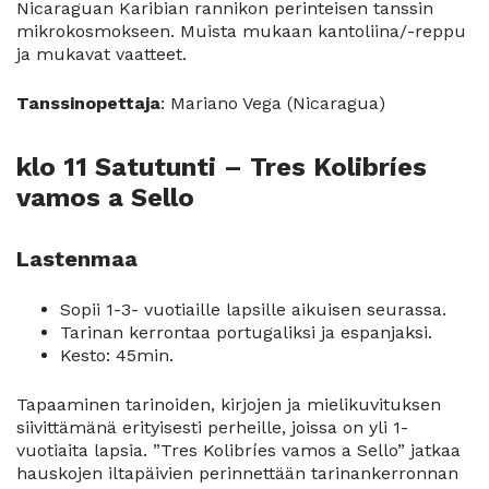
Nicaraguan Karibian rannikon perinteisen tanssin
mikrokosmokseen. Muista mukaan kantoliina/-reppu
ja mukavat vaatteet.
Tanssinopettaja
: Mariano Vega (Nicaragua)
klo 11 Satutunti – Tres Kolibríes
vamos a Sello
Lastenmaa
Sopii 1-3- vuotiaille lapsille aikuisen seurassa.
Tarinan kerrontaa portugaliksi ja espanjaksi.
Kesto: 45min.
Tapaaminen tarinoiden, kirjojen ja mielikuvituksen
siivittämänä erityisesti perheille, joissa on yli 1-
vuotiaita lapsia. ”Tres Kolibríes vamos a Sello” jatkaa
hauskojen iltapäivien perinnettään tarinankerronnan