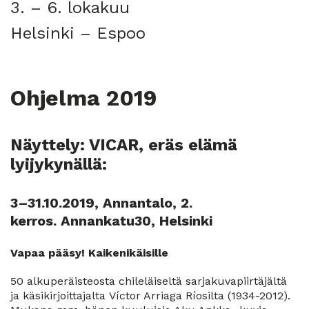
3. – 6. lokakuu
Helsinki – Espoo
Ohjelma 2019
Näyttely: VICAR, eräs elämä
lyijykynällä:
3–31.10.2019, Annantalo, 2.
kerros.
Annankatu
30, Helsinki
Vapaa pääsy! Kaikenikäisille
50 alkuperäisteosta chileläiseltä sarjakuvapiirtäjältä
ja käsikirjoittajalta Víctor Arriaga Ríosilta (1934-2012).