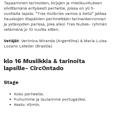
Tapaaminen tarinoiden, kirjojen ja mielikuvituksen
siivittämänä erityisesti perheille, joissa on yli 5-
vuotiaita lapsia. ”Tres Kolibríes vamos a Sello” jatkaa
hauskojen iltapäivien perinnettään tarinankerronnan
ja ystävyyden parissa, joka alkoi Tres Nubes- ryhmän
vetämänä jo 10 vuotta sitten.
Vetäjät
: Verónica Miranda (Argentiina) & Maria Luisa
Lozano Letelier (Brasilia)
klo 16 Musiikkia & tarinoita
lapsille- CircOntado
Stage
Koko perheelle.
Puhumme ja laulamme portugaliksi.
Kesto: 45min.