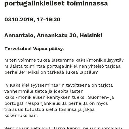
portugalinkieliset toiminnassa
03.10.2019, 17-19:30
Annantalo, Annankatu 30, Helsinki
Tervetuloa! Vapaa pääsy.
Miten voimme tukea lastemme kaksi/monikielisyyttä?
Millaista toimintaa portugalinkielinen yhteisö tarjoaa
perheille? Miksi on tärkeää lukea lapsille?
IV Kaksikielisyysseminaarin tavoitteena on tarjota
vanhemmille tietoa ja ideoita lasten
kaksi/monikielisen kehityksen tueksi. Suomen- ja
portugalin/espanjankielisillä perheillä on myös
tilaisuus tutustua siellä toisiinsa ja jakaa
kokemuksiaan.
Seminaarin vetäjä:FT Jarna Piippo, neljän suomalais-