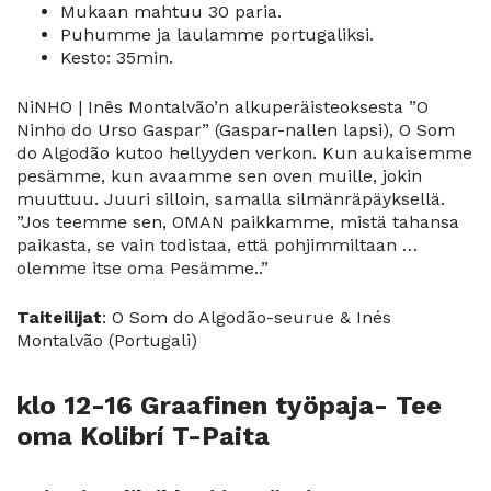
Mukaan mahtuu 30 paria.
Puhumme ja laulamme portugaliksi.
Kesto: 35min.
NiNHO | Inês Montalvão’n alkuperäisteoksesta ”O
Ninho do Urso Gaspar” (Gaspar-nallen lapsi), O Som
do Algodão kutoo hellyyden verkon. Kun aukaisemme
pesämme, kun avaamme sen oven muille, jokin
muuttuu. Juuri silloin, samalla silmänräpäyksellä.
”Jos teemme sen, OMAN paikkamme, mistä tahansa
paikasta, se vain todistaa, että pohjimmiltaan …
olemme itse oma Pesämme..”
Taiteilijat
: O Som do Algodão-seurue & Inés
Montalvão (Portugali)
klo 12-16 Graafinen työpaja- Tee
oma Kolibrí T-Paita