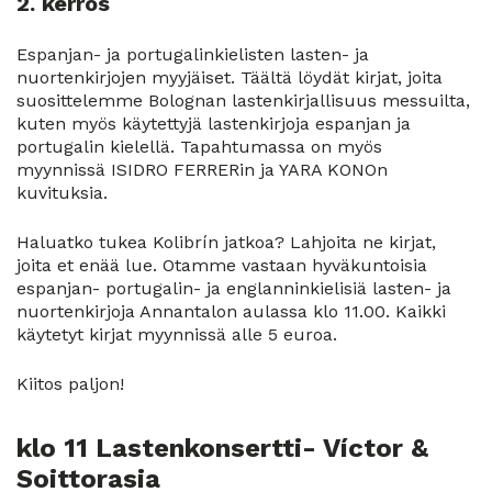
2. kerros
Espanjan- ja portugalinkielisten lasten- ja
nuortenkirjojen myyjäiset. Täältä löydät kirjat, joita
suosittelemme Bolognan lastenkirjallisuus messuilta,
kuten myös käytettyjä lastenkirjoja espanjan ja
portugalin kielellä. Tapahtumassa on myös
myynnissä ISIDRO FERRERin ja YARA KONOn
kuvituksia.
Haluatko tukea Kolibrín jatkoa? Lahjoita ne kirjat,
joita et enää lue. Otamme vastaan hyväkuntoisia
espanjan- portugalin- ja englanninkielisiä lasten- ja
nuortenkirjoja Annantalon aulassa klo 11.00. Kaikki
käytetyt kirjat myynnissä alle 5 euroa.
Kiitos paljon!
klo 11 Lastenkonsertti- Víctor &
Soittorasia