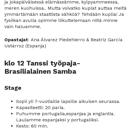
ja jokapäiväisessä elämässämme, kylpyammeessa,
meren kuohuissa.. Mutta voivatko kuplat auttaa meitä
ymmärtämään staattista sähköä? Tehdään kuplia! Ja
fysiikan avulla opimme liikuttelemaan niitä minne
vain haluamme.
Opastajat
: Ana Álvarez Piedehierro & Beatriz García
Ustárroz (Espanja)
klo 12 Tanssi työpaja-
Brasilialainen Samba
Stage
Sopii yli 7-vuotiaille lapsille aikuisen seurassa.
Kapasiteetti: 20 paria.
Puhumme portugalia,espanjaa ja englantia.
Laulamme espanjaksi y portugaliksi.
Kesto: 60 min.