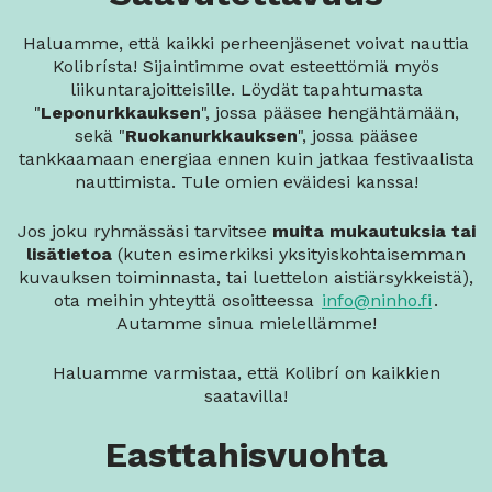
Haluamme, että kaikki perheenjäsenet voivat nauttia
Kolibrísta! Sijaintimme ovat esteettömiä myös
liikuntarajoitteisille. Löydät tapahtumasta
"
Leponurkkauksen
", jossa pääsee hengähtämään,
sekä "
Ruokanurkkauksen
", jossa pääsee
tankkaamaan energiaa ennen kuin jatkaa festivaalista
nauttimista. Tule omien eväidesi kanssa!
Jos joku ryhmässäsi tarvitsee
muita mukautuksia tai
lisätietoa
(kuten esimerkiksi yksityiskohtaisemman
kuvauksen toiminnasta, tai luettelon aistiärsykkeistä),
ota meihin yhteyttä osoitteessa
info@ninho.fi
.
Autamme sinua mielellämme!
Haluamme varmistaa, että Kolibrí on kaikkien
saatavilla!
Easttahisvuohta