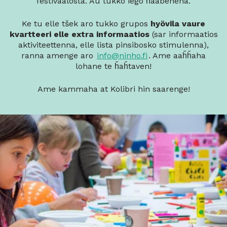
festivaalosta. Au tukko iego ȟaabeneha.
Ke tu elle tšek aro tukko grupos
hyövila vaure
kvartteeri elle extra informaatios
(sar informaatios
aktiviteettenna, elle lista pinsibosko stimulenna),
ranna amenge aro
info@ninho.fi
. Ame aaȟȟaha
lohane te ȟaȟtaven!
Ame kammaha at Kolibri hin saarenge!