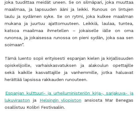
joka tuudittaa meidät uneen. Se on silmäpari, joka muuttaa
maailmaa, ja lapsuuden ääni ja leikki. Runous on lintujen
laulu ja sydämen syke. Se on rytmi, joka kulkee maailman
mukana ja juurtuu ajattomuuteen. Leikkiä, laulaa, tuntea,
katsoa maailmaa ihmetellen – jokaiselle iälle on oma
runonsa, ja jokaisessa runossa on pieni sydän, joka saa sen
soimaan”.
Tämä luento sopii erityisesti espanjan kielen ja kirjallisuuden
opiskelijoille, varhaiskasvatuksen ja alakoulun opettajille
sekä kaikille kasvattajille ja vanhemmille, jotka haluavat
herättää lapsissa rakkauden runouteen.
Espanjan kulttuuri- ja urheiluministeriön kirja-, sarjakuva- ja
lukuviraston
ja
Helsingin yliopiston
ansiosta Mar Benegas
osallistuu Kolibri Festivaaliin.