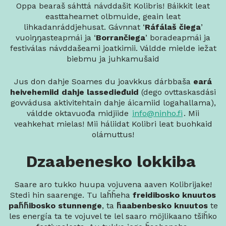
Oppa bearaš sáhttá návddašit Kolibris! Báikkit leat
easttaheamet olbmuide, geain leat
lihkadanráddjehusat. Gávnnat ‘
Ráfálaš čiega
’
vuoiŋŋasteapmái ja ‘
Borrančiega
’ boradeapmái ja
festiválas návddašeami joatkimii. Váldde mielde iežat
biebmu ja juhkamušaid
Jus don dahje Soames du joavkkus dárbbaša
eará
heivehemiid dahje lassedieđuid
(dego ovttaskasdási
govvádusa aktivitehtain dahje áicamiid logahallama),
váldde oktavuođa midjiide
info@ninho.fi
. Mii
veahkehat mielas! Mii háliidat Kolibri leat buohkaid
olámuttus!
Dzaabenesko lokkiba
Saare aro tukko huupa vojuvena aaven Kolibrijake!
Stedi hin saarenge. Tu laȟȟeha
freidibosko knuutos
paȟȟibosko stunnenge
, ta
ȟaabenbesko knuutos
te
les energía ta te vojuvel te lel saaro möjlikaano tšiȟko