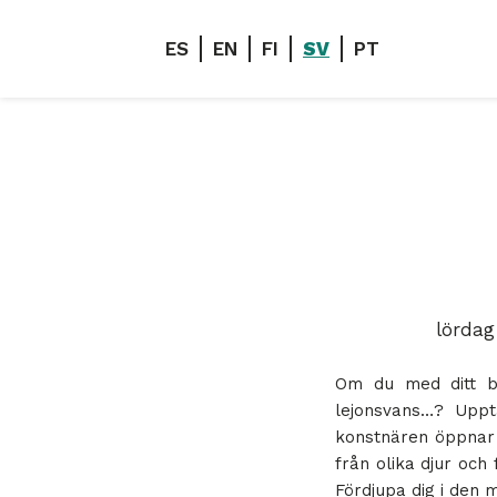
ES
EN
FI
SV
PT
lördag
Om du med ditt ba
lejonsvans…? Upp
konstnären öppnar d
från olika djur och
Fördjupa dig i den 