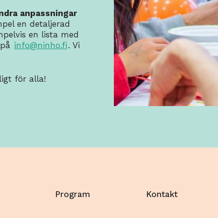
ndra anpassningar
mpel en detaljerad
mpelvis en lista med
s på
info@ninho.fi
. Vi
igt för alla!
Program
Kontakt