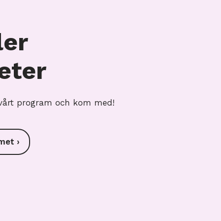
ler
teter
i vårt program och kom med!
met ›