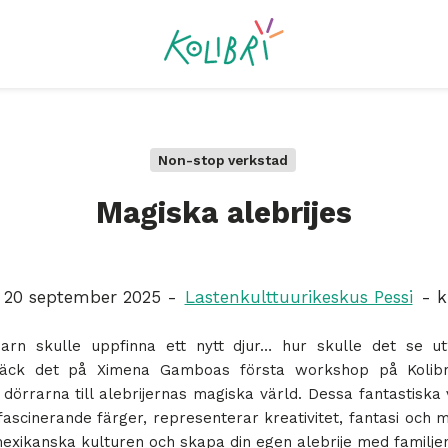
Non-stop verkstad
Magiska alebrijes
 20 september 2025 -
Lastenkulttuurikeskus Pessi
- kl
rn skulle uppfinna ett nytt djur… hur skulle det se u
täck det på Ximena Gamboas första workshop på Kolibr
örrarna till alebrijernas magiska värld. Dessa fantastiska
 fascinerande färger, representerar kreativitet, fantasi och 
mexikanska kulturen och skapa din egen alebrije med familje