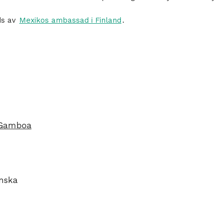
ds av
Mexikos ambassad i Finland
.
 Gamboa
nska