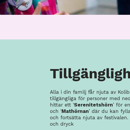
Tillgänglig
Alla i din familj får njuta av Kolib
tillgängliga för personer med ned
hittar ett ‘
Serenitetshörn
’ för e
och ‘
Mathörnan
’ där du kan fyl
och fortsätta njuta av festivale
och dryck