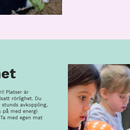
het
rí! Platser är
satt rörlighet. Du
n stunds avkoppling,
la på med energi
n. Ta med egen mat