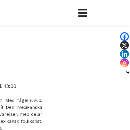
. 13:00
t? Med fågelhuvud,
í! Den mexikanska
 varelser, med delar
mexikansk folkkonst.
n.