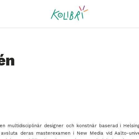
én
en multidisciplinär designer och konstnär baserad i Helsin
 avsluta deras masterexamen i New Media vid Aalto-univer