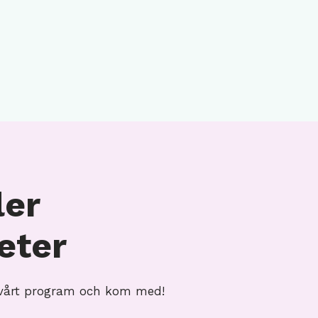
ler
teter
i vårt program och kom med!