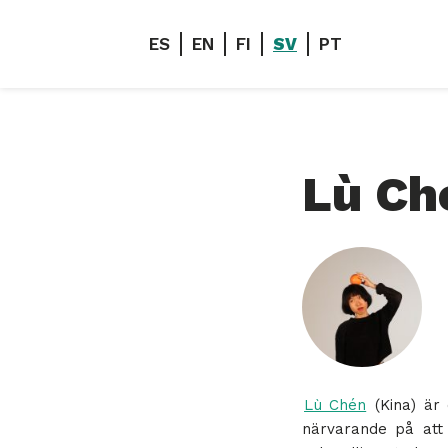
ES
EN
FI
SV
PT
Lù Ch
Lù Chén
(Kina) är 
närvarande på att