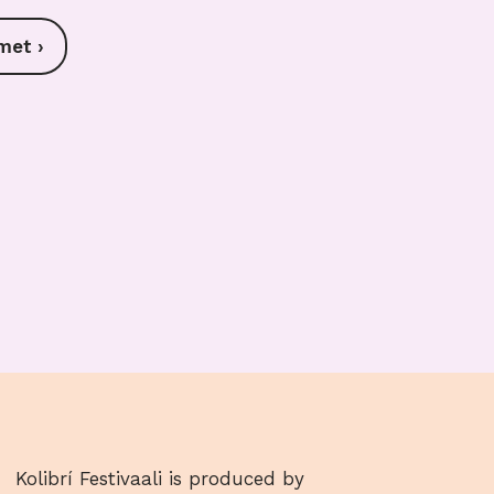
met ›
Kolibrí Festivaali is produced by