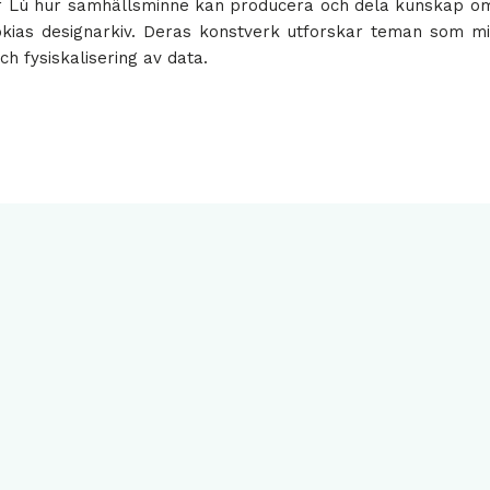
r Lù hur samhällsminne kan producera och dela kunskap om di
ias designarkiv. Deras konstverk utforskar teman som mig
ch fysiskalisering av data.