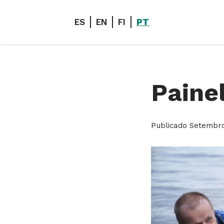
ES
EN
FI
PT
Paine
Publicado
Setembro