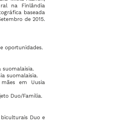
al na Finlândia
otográfica baseada
 Setembro de 2015.
 e oportunidades.
 suomalaisia.
a suomalaisia.
s mães em Uusia
jeto Duo/Familia.
 biculturais Duo e