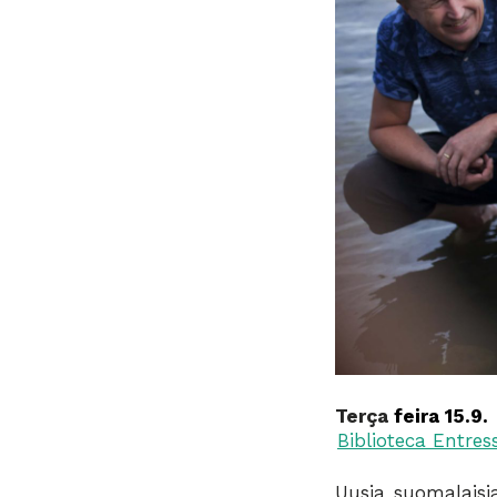
Terça
f
e
i
ra
15.9
.
Biblioteca Entres
Uusia suomalaisi