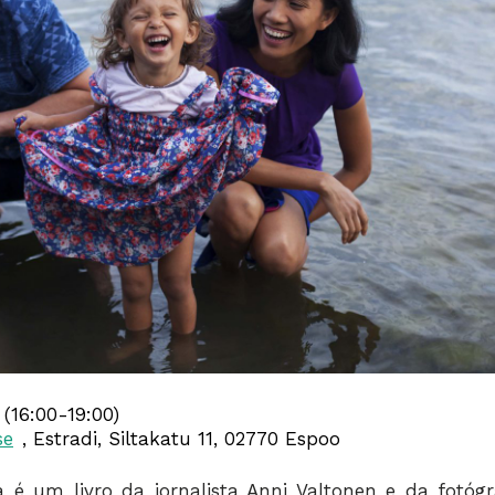
(16:00-19:00)
se
, Estradi, Siltakatu 11, 02770 Espoo
a é um livro da jornalista Anni Valtonen e da fotógr