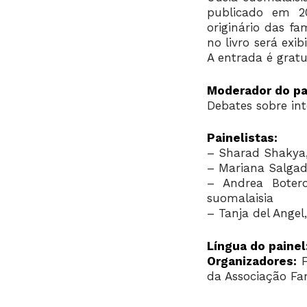
publicado em 2
originário das fa
no livro será exi
A entrada é gratu
Moderador do pa
Debates sobre int
Painelistas:
– Sharad Shakya,
– Mariana Salgad
– Andrea Boter
suomalaisia
– Tanja del Angel
Língua do painel
Organizadores:
F
da Associação Fam