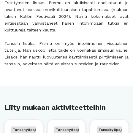
Esiintymisen lisäksi Prerna on aktiivisesti osallistunut ja
avustanut useissa monikulttuurisissa tapahtumissa (mukaan
lukien Kolibrí Festivaali 2024). Nämä kokemukset ovat
entisestään vahvistaneet hänen intohimoaan tutkia eri
kulttuureja taiteen kautta.
Tanssin lisäksi Prerna on myös intohimoinen visuaalinen
taiteilija. Hän uskoo, että taide on voimakas ilmaisun väline.
Lisäksi hän nauttii luovuutensa käyttämisestä piirtämiseen ja
tanssiin, soveltaen näitä erilaisten tunteiden ja tarinoiden
Liity mukaan aktiviteetteihin
Tanssityöpaja
Tanssityöpaja
Tanssityöpaja