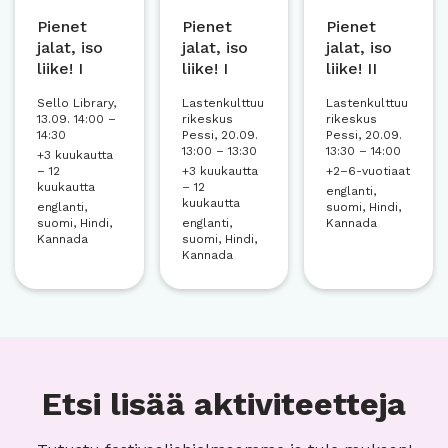
Pienet
Pienet
Pienet
jalat, iso
jalat, iso
jalat, iso
liike! I
liike! I
liike! II
Sello Library,
Lastenkulttuu
Lastenkulttuu
13.09. 14:00 –
rikeskus
rikeskus
14:30
Pessi, 20.09.
Pessi, 20.09.
13:00 – 13:30
13:30 – 14:00
+3 kuukautta
– 12
+3 kuukautta
+2–6-vuotiaat
kuukautta
– 12
englanti,
kuukautta
englanti,
suomi, Hindi,
suomi, Hindi,
englanti,
Kannada
Kannada
suomi, Hindi,
Kannada
Etsi lisää aktiviteetteja