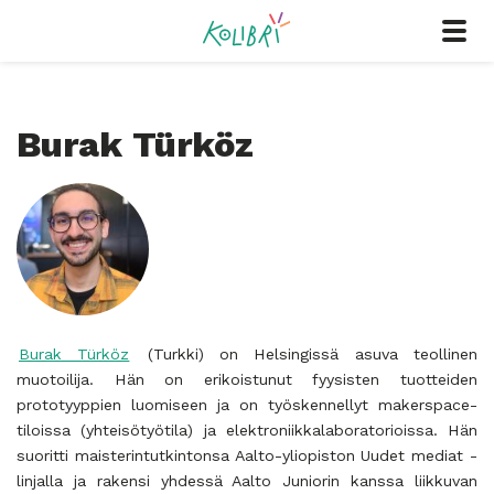
Burak Türköz
Burak Türköz
(Turkki) on Helsingissä asuva teollinen
muotoilija. Hän on erikoistunut fyysisten tuotteiden
prototyyppien luomiseen ja on työskennellyt makerspace-
tiloissa (yhteisötyötila) ja elektroniikkalaboratorioissa. Hän
suoritti maisterintutkintonsa Aalto-yliopiston Uudet mediat -
linjalla ja rakensi yhdessä Aalto Juniorin kanssa liikkuvan